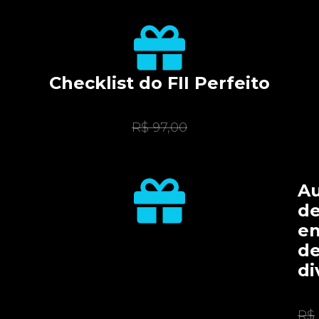
Checklist do FII Perfeito
R$ 97,00
Au
d
e
d
di
R$