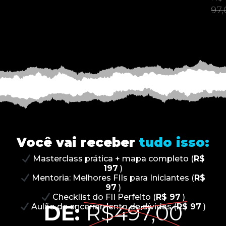
97,
Você vai receber
tudo isso:
Masterclass prática + mapa completo (
R$
197
)
Mentoria: Melhores FIIs para Iniciantes (
R$
97
)
Checklist do FII Perfeito (
R$ 97
)
DE:
R$497,00
Aulão de encerramento de dívidas (
R$ 97
)