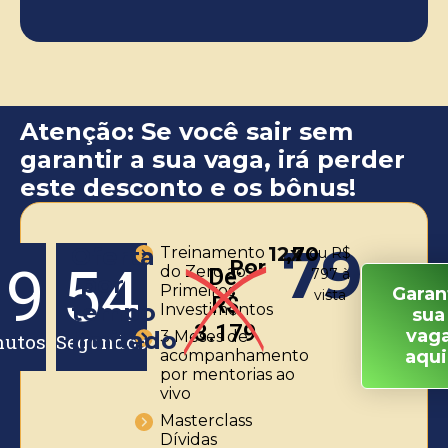
Atenção: Se você sair sem
garantir a sua vaga, irá perder
este desconto e os bônus!
79
Oferta
12x
,70
Treinamento
ou R$
Por
19
54
do Zero aos
De:
797 à
por
Primeiros
Garan
vista
R$
tempo
Investimentos
sua
3.179
vag
limitado
3 Meses de
utos
Segundos
acompanhamento
aqui
por mentorias ao
vivo
Masterclass
Dívidas